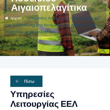
Αιγαιοπελαγίτικα
Αρχική
–
Υπηρεσίες Λειτουργίας ΕΕΛ Φούρκας και
Εγκ. Αποχέτευσης Υπό Κενό, Φούρκας-Μόλας Καλύβας-
Ποσειδίου- Αιγαιοπελαγίτικα
Πίσω
Υπηρεσίες
Λειτουργίας ΕΕΛ